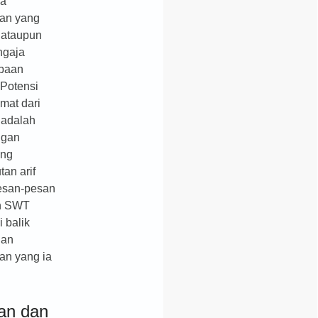
ka
tan yang
 ataupun
ngaja
obaan
 Potensi
mat dari
 adalah
ngan
ang
an arif
esan-pesan
ah SWT
i balik
dan
an yang ia
an dan