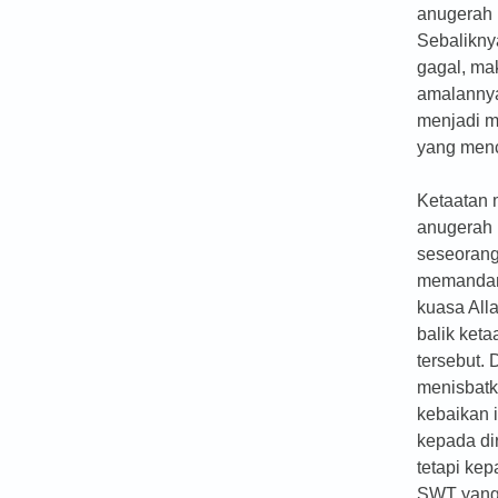
anugerah 
Sebaliknya
gagal, ma
amalannya
menjadi 
yang men
Ketaatan 
anugerah
seseoran
memanda
kuasa All
balik keta
tersebut. 
menisbat
kebaikan 
kepada di
tetapi kep
SWT yang