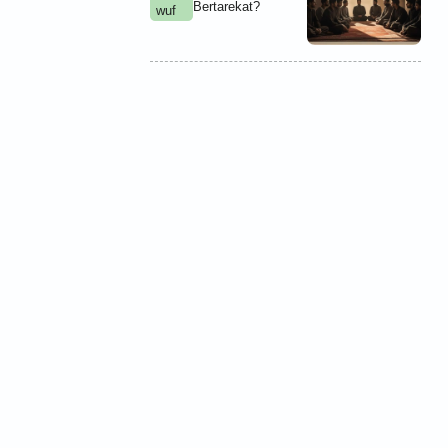
Bertarekat?
wuf