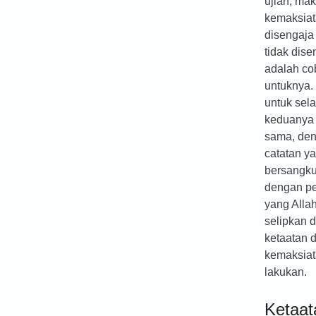
ujian, ma
kemaksia
disengaja
tidak dise
adalah c
untuknya.
untuk sela
keduanya
sama, de
catatan y
bersangkut
dengan p
yang All
selipkan d
ketaatan 
kemaksiat
lakukan.
Ketaat