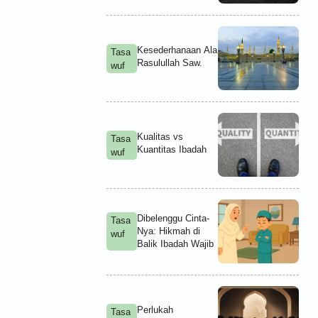
Kesederhanaan Ala
Tasa
Rasulullah Saw.
wuf
Kualitas vs
Tasa
Kuantitas Ibadah
wuf
Dibelenggu Cinta-
Tasa
Nya: Hikmah di
wuf
Balik Ibadah Wajib
Perlukah
Tasa