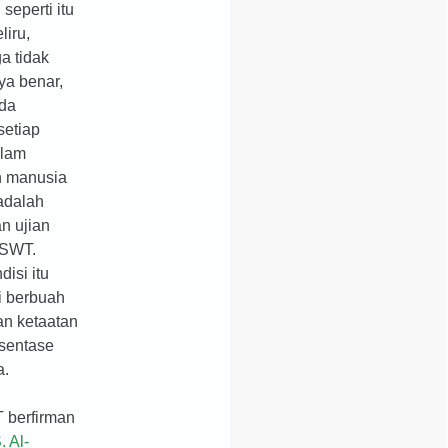
seperti itu
liru,
a tidak
a benar,
ada
setiap
alam
n manusia
 adalah
n ujian
h SWT.
disi itu
i berbuah
an ketaatan
sentase
a.
 berfirman
. Al-