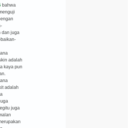
5
bahwa
menguji
dengan
-
 dan juga
baikan-
mana
skin adalah
ka kaya pun
an.
mana
kit adalah
ka
juga
egitu juga
malan
merupakan