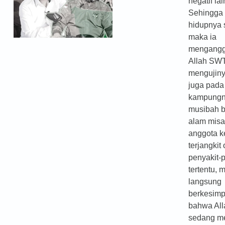
negatif la
Sehingga 
hidupnya 
maka ia
mengang
Allah SW
mengujiny
juga pada
kampungn
musibah 
alam misa
anggota k
terjangkit
penyakit-
tertentu, 
langsung
berkesim
bahwa Al
sedang me