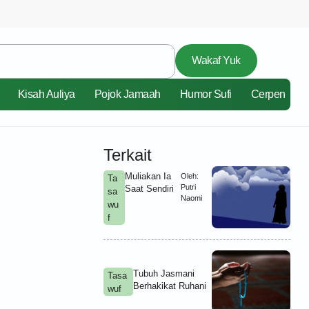
Wakaf Yuk
Kisah Auliya
Pojok Jamaah
Humor Sufi
Cerpen
Terkait
Muliakan Ia
Oleh:
Ta
Putri
Saat Sendiri
sa
Naomi
wu
f
Tubuh Jasmani
Tasa
Berhakikat Ruhani
wuf