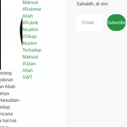
Maksiat
Sahabth, di sini
#
Rahmat
Allah
Subscribe
#
Rubrik
Muallim
#
Sikap
Muslim
Terhadap
Maksiat
#
Ujian
Allah
 orang
SWT
pikiran
an Allah
hanya
kesulitan-
hidup
encana
a hal-hal