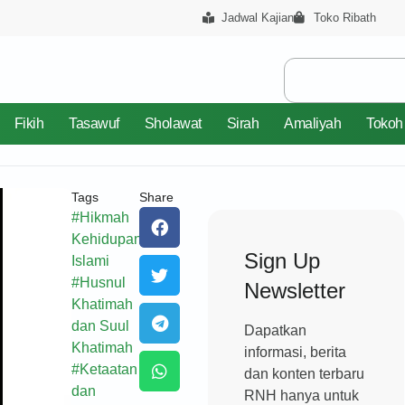
Jadwal Kajian
Toko Ribath
Fikih
Tasawuf
Sholawat
Sirah
Amaliyah
Tokoh
Tags
Share
#
Hikmah
Kehidupan
Sign Up
Islami
#
Husnul
Newsletter
Khatimah
dan Suul
Dapatkan
Khatimah
informasi, berita
#
Ketaatan
dan konten terbaru
dan
RNH hanya untuk