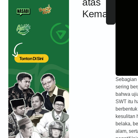
atas
Kemaksiatan
Sebagian
sering ber
bahwa uji
SWT itu 
berbentuk 
kesulitan 
belaka, b
alam, sert