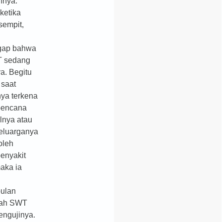
innya.
ketika
sempit,
gap bahwa
T sedang
a. Begitu
 saat
ya terkena
bencana
lnya atau
eluarganya
 oleh
penyakit
maka ia
pulan
lah SWT
ngujinya.