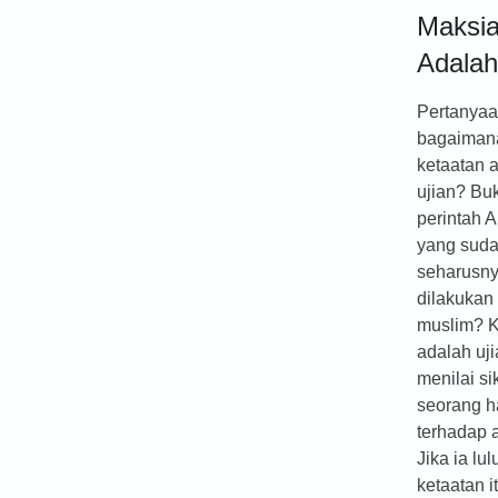
Maksia
Adalah
Pertanyaa
bagaiman
ketaatan 
ujian? Bu
perintah 
yang sud
seharusn
dilakukan 
muslim? K
adalah uj
menilai si
seorang 
terhadap 
Jika ia lu
ketaatan i