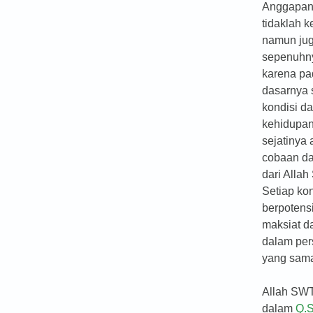
Anggapan 
tidaklah ke
namun jug
sepenuhny
karena p
dasarnya 
kondisi d
kehidupa
sejatinya
cobaan da
dari Alla
Setiap kon
berpotens
maksiat d
dalam per
yang sam
Allah SWT
dalam
Q.S