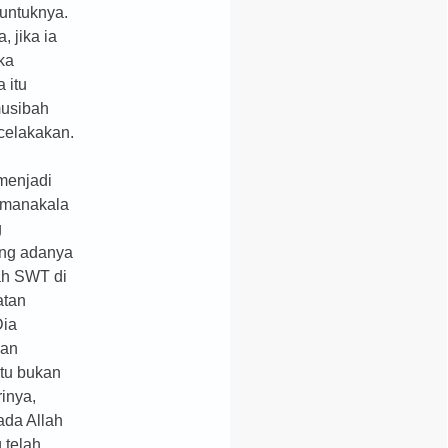
untuknya.
, jika ia
ka
 itu
musibah
celakakan.
menjadi
 manakala
g
ng adanya
ah SWT di
atan
Dia
kan
itu bukan
rinya,
ada Allah
 telah