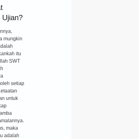
t
 Ujian?
nnya,
a mungkin
adalah
kankah itu
Allah SWT
ah
ya
oleh setiap
etaatan
ian untuk
kap
hamba
amalannya.
lus, maka
tu adalah