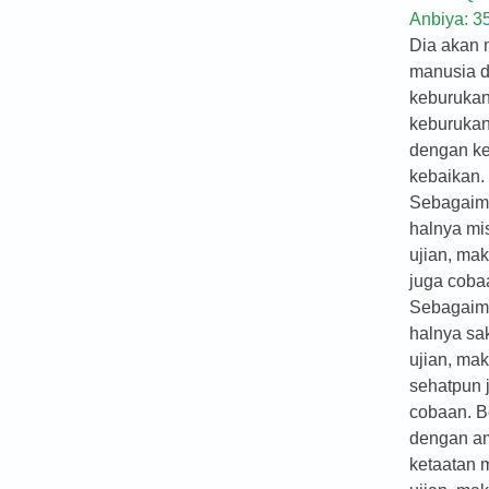
Anbiya: 3
Dia akan 
manusia 
keburukan
keburukan
dengan ke
kebaikan.
Sebagai
halnya mi
ujian, ma
juga coba
Sebagai
halnya sa
ujian, ma
sehatpun 
cobaan. B
dengan a
ketaatan 