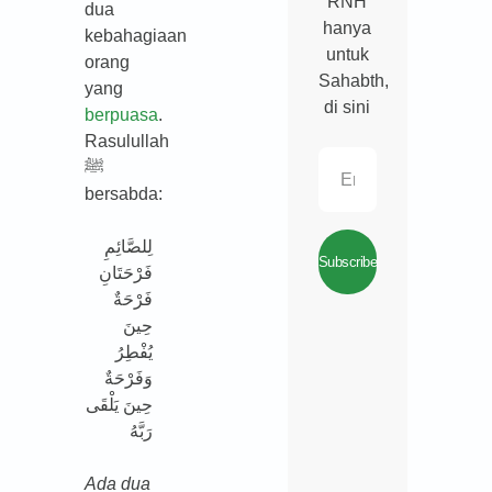
RNH
dua
hanya
kebahagiaan
untuk
orang
Sahabth,
yang
di sini
berpuasa
.
Rasulullah
ﷺ
bersabda:
لِلصَّائِمِ
Subscribe
فَرْحَتَانِ
فَرْحَةٌ
حِينَ
يُفْطِرُ
وَفَرْحَةٌ
حِينَ يَلْقَى
رَبَّهُ
Ada dua