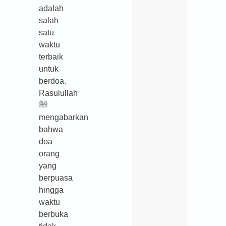
adalah
salah
satu
waktu
terbaik
untuk
berdoa.
Rasulullah
ﷺ
mengabarkan
bahwa
doa
orang
yang
berpuasa
hingga
waktu
berbuka