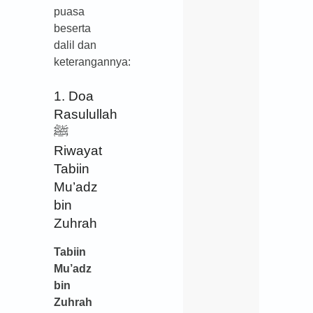
puasa
beserta
dalil dan
keterangannya:
1. Doa
Rasulullah
ﷺ
Riwayat
Tabiin
Mu’adz
bin
Zuhrah
Tabiin
Mu’adz
bin
Zuhrah