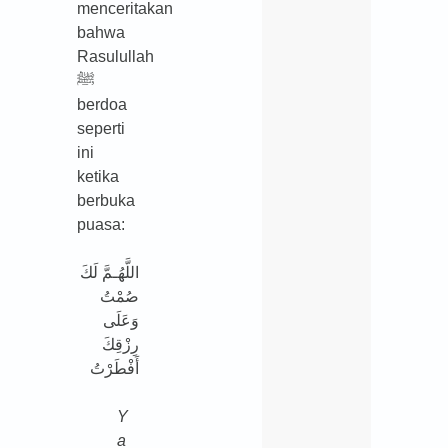
menceritakan
bahwa
Rasulullah
ﷺ
berdoa
seperti
ini
ketika
berbuka
puasa:
اللَّهُـمَّ لَكَ
صُمْتُ
وَعَلَى
رِزْقِكَ
أَفْطَرْتُ
Y
a