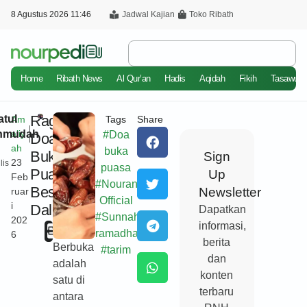
8 Agustus 2026 11:46
Jadwal Kajian
Toko Ribath
Home
Ribath News
Al Qur’an
Hadis
Aqidah
Fikih
Tasawuf
Ragam
atul
Am
Tags
Share
hmudah
aliy
#
Doa
Doa
ah
buka
Buka
Sign
23
lis
puasa
Puasa
Up
Feb
#
Nouraniyyah
Beserta
Newsletter
ruar
Official
i
Dalilnya
Dapatkan
#
Sunnah
202
informasi,
Cetak
ramadhan
6
berita
Berbuka
#
tarim
dan
adalah
konten
satu di
terbaru
antara