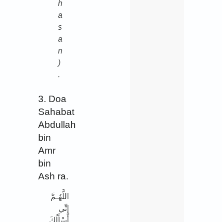
h
a
s
a
n
)
.
3. Doa
Sahabat
Abdullah
bin
Amr
bin
Ash ra.
اللَّهُـمَّ
إِنِّي
أَسْأَلُكَ