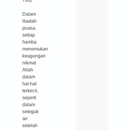
766).
Dalam
ibadah
puasa,
setiap
hamba
menemukan
keagungan
nikmat
Allah
dalam
hal-hal
terkecil,
seperti
dalam
seteguk
air
setelah