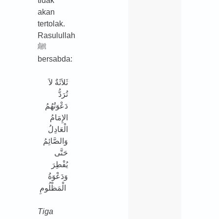
tidak
akan
tertolak.
Rasulullah
ﷺ
bersabda:
ثَلاَثَةٌ لاَ
تُرَدُّ
دَعْوَتُهُمُ
الإِمَامُ
الْعَادِلُ
وَالصَّائِمُ
حَتَّى
يُفْطِرَ
وَدَعْوَةُ
الْمَظْلُومِ
Tiga