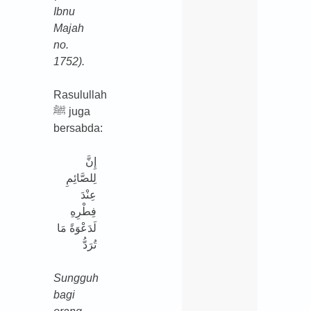
Ibnu
Majah
no.
1752).
Rasulullah
ﷺ juga
bersabda:
إِنَّ
لِلصَّائِمِ
عِنْدَ
فِطْرِهِ
لَدَعْوَةً مَا
تُرَدُّ
Sungguh
bagi