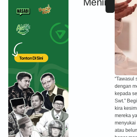
Meninggal?
“Tawasul 
dengan m
kepada se
Swt.” Begi
kira kesi
mereka ya
menyukai 
atau belu