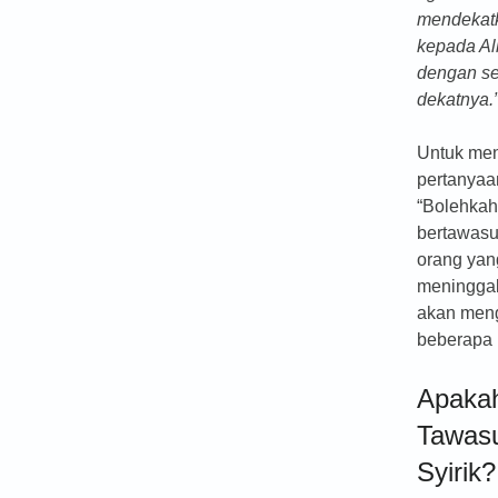
mendekat
kepada A
dengan se
dekatnya.
Untuk me
pertanyaa
“Bolehka
bertawasu
orang yan
meninggal?
akan men
beberapa h
Apaka
Tawasu
Syirik?