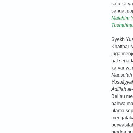
satu kary
sangat pop
Mafahim Y
Tushahha
Syekh Yu
Khatthar
juga menj
hal senad
karyanya
Mausu’ah 
Yusufiyya
Adillah al
Beliau m
bahwa ma
ulama sep
mengatak
berwasila
berdoa h