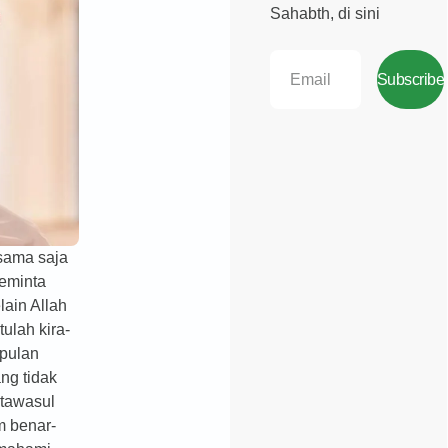
Sahabth, di sini
Subscribe
sama saja
eminta
lain Allah
tulah kira-
mpulan
ng tidak
tawasul
m benar-