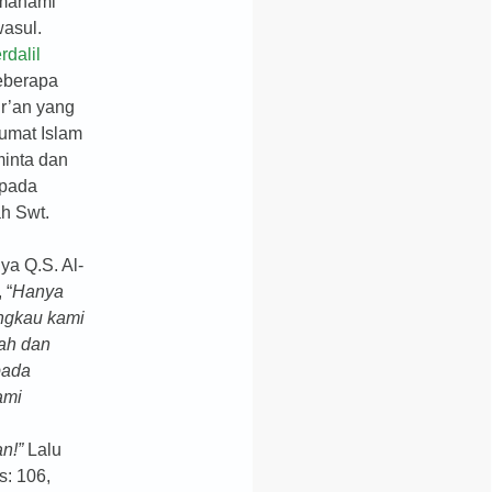
mahami
asul.
rdalil
eberapa
ur’an yang
umat Islam
inta dan
epada
ah Swt.
ya Q.S. Al-
 “
Hanya
ngkau kami
ah dan
pada
ami
an!”
Lalu
s: 106,