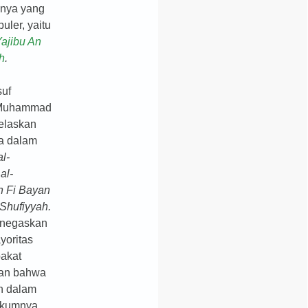
anya yang
uler, yaitu
ajibu An
h
.
suf
 Muhammad
elaskan
a dalam
al-
al-
h Fi Bayan
-Shufiyyah.
enegaskan
yoritas
akat
an bahwa
h dalam
ukumnya