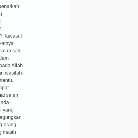
benarkah
g
l
n
n? Tawasul
katnya
salah satu
alam
pada Allah
n wasilah-
rtentu.
apat
al saleh
enda-
i yang
 agungkan
ng-orang
g masih