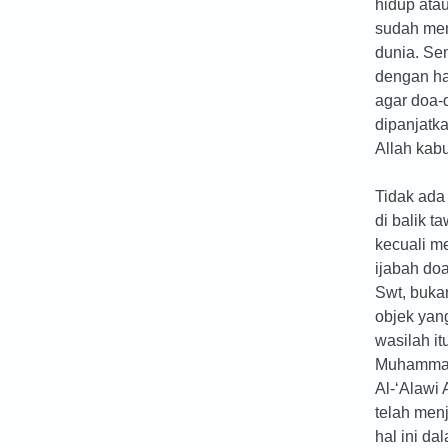
hidup ata
sudah me
dunia. Se
dengan h
agar doa-
dipanjatk
Allah kab
Tidak ada 
di balik t
kecuali m
ijabah doa
Swt, buka
objek yan
wasilah it
Muhamma
Al-‘Alawi 
telah men
hal ini da