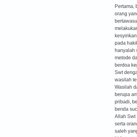
Pertama, 
orang yan
bertawasu
melakuka
kesyirika
pada haki
hanyalah 
metode d
berdoa ke
Swt denga
wasilah te
Wasilah d
berupa am
pribadi, b
benda suc
Allah Swt
serta ora
saleh yan