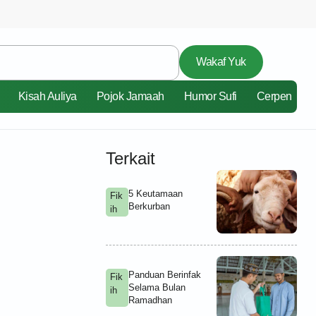
Wakaf Yuk
Kisah Auliya
Pojok Jamaah
Humor Sufi
Cerpen
Terkait
5 Keutamaan
Fik
Berkurban
ih
Panduan Berinfak
Fik
Selama Bulan
ih
Ramadhan