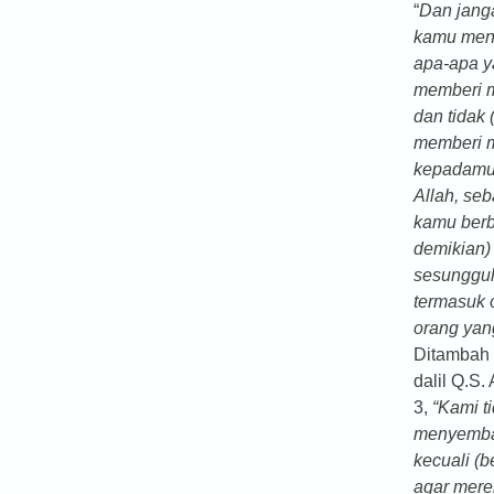
“
Dan jang
kamu me
apa-apa y
memberi 
dan tidak 
memberi 
kepadamu
Allah, seb
kamu berb
demikian)
sesunggu
termasuk 
orang yan
Ditambah
dalil Q.S.
3,
“Kami t
menyemba
kecuali (b
agar mer