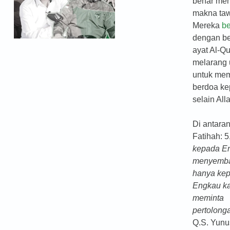
benar me
makna taw
Mereka
be
dengan b
ayat Al-Q
melarang 
untuk mem
berdoa k
selain All
Di antaran
Fatihah: 5,
kepada E
menyemb
hanya ke
Engkau k
meminta
pertolong
Q.S. Yunu