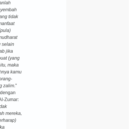
anlah
nyembah
ang tidak
manfaat
(pula)
mudharat
 selain
ab jika
uat (yang
 itu, maka
hnya kamu
orang-
g zalim
.”
 dengan
 Al-Zumar:
idak
h mereka,
erharap)
eka