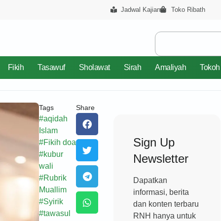
Jadwal Kajian
Toko Ribath
Fikih
Tasawuf
Sholawat
Sirah
Amaliyah
Tokoh
Tags
Share
#
aqidah
Islam
Sign Up
#
Fikih doa
#
kubur
Newsletter
wali
#
Rubrik
Dapatkan
Muallim
informasi, berita
#
Syirik
dan konten terbaru
#
tawasul
RNH hanya untuk