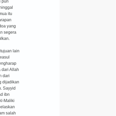
u pun
ninggal
mua itu
arapan
doa yang
an segera
ulkan.
tujuan lain
awasul
engharap
 dari Allah
n dari
g dijadikan
u. Sayyid
d ibn
Al-Maliki
jelaskan
lam salah