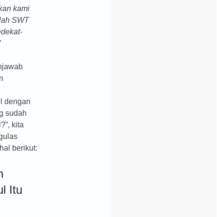
kan kami
llah SWT
dekat-
”
njawab
n
h
l dengan
g sudah
”, kita
gulas
al berikut:
h
l Itu