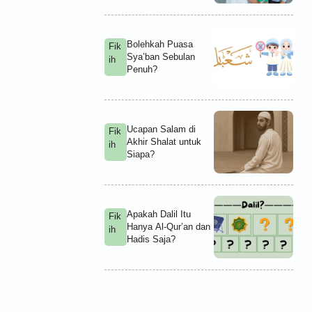
Bolehkah Puasa
Fik
Sya’ban Sebulan
ih
Penuh?
Ucapan Salam di
Fik
Akhir Shalat untuk
ih
Siapa?
Apakah Dalil Itu
Fik
Hanya Al-Qur’an dan
ih
Hadis Saja?