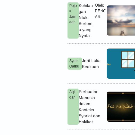
Kehilan
Oleh:
Pojo
PENC
k
gan
Jam
ARI
Ntuk
aah
Bertem
u yang
Nyata
Jerit Luka
Syair
Qalbu
Keakuan
Perbuatan
Aqi
dah
Manusia
dalam
Konteks
Syariat dan
Hakikat