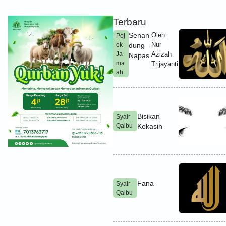
Terbaru
Senan
Oleh:
Poj
Nur
ok
dung
Ja
Azizah
Napas
ma
Trijayanti
ah
Bisikan
Syair
Qalbu
Kekasih
Fana
Syair
Qalbu