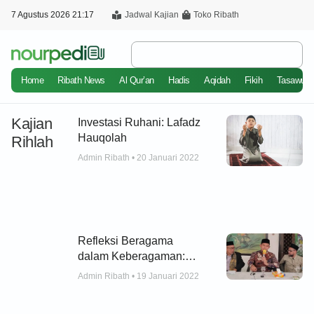
7 Agustus 2026 21:17
Jadwal Kajian
Toko Ribath
Home
Ribath News
Al Qur’an
Hadis
Aqidah
Fikih
Tasawuf
Kajian
Investasi Ruhani: Lafadz
Hauqolah
Rihlah
Admin Ribath
20 Januari 2022
Refleksi Beragama
dalam Keberagaman:
Dakwah Pembuka Buya
Admin Ribath
19 Januari 2022
Arrazy di Pontianak