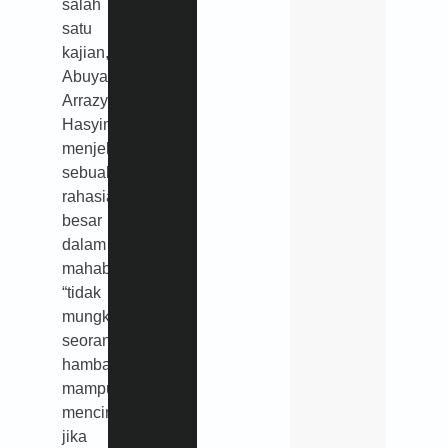
salah
satu
kajian,
Abuya
Arrazy
Hasyim
menjelaskan
sebuah
rahasia
besar
dalam
mahabbah,
“tidak
mungkin
seorang
hamba
mampu
mencinta
jika