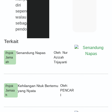
diri
sepenuhnya
walau
sebagai
pendosa?
Terkait
Senandung Napas
Oleh: Nur
Pojok
Azizah
Jama
ah
Trijayanti
Kehilangan Ntuk Bertemu
Oleh:
Pojok
PENCAR
Jamaa
yang Nyata
h
I