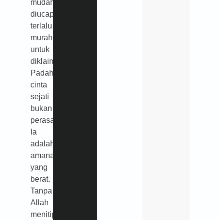
mudah
diucapkan,
terlalu
murah
untuk
diklaim.
Padahal
cinta
sejati
bukan
perasaan.
Ia
adalah
amanah
yang
berat.
Tanpa
Allah
menitipkannya