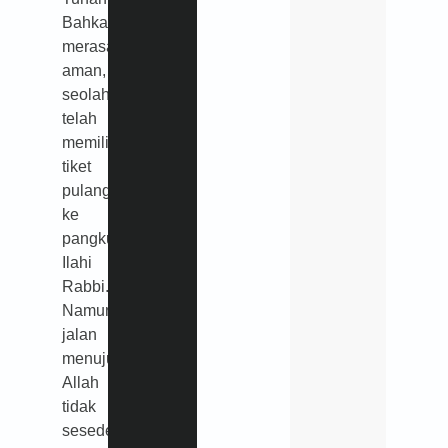
Bahkan
merasa
aman,
seolah
telah
memiliki
tiket
pulang
ke
pangkuan
Ilahi
Rabbi.
Namun
jalan
menuju
Allah
tidak
sesederhana