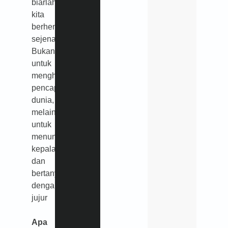
biarlah
kita
berhenti
sejenak.
Bukan
untuk
menghitung
pencapaian
dunia,
melainkan
untuk
menundukkan
kepala
dan
bertanya
dengan
jujur
Apa