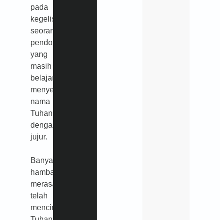
pada
kegelisahan
seorang
pendosa
yang
masih
belajar
menyebut
nama
Tuhan
dengan
jujur.
Banyak
hamba
merasa
telah
mencintai
Tuhannya.