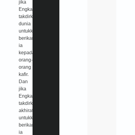
jika
Engkau
takdirkan
dunia
untukku,
berikanlah
ia
kepada
orang-
orang
kafir.
Dan
jika
Engkau
takdirkan
akhirat
untukku,
berikanlah
ia