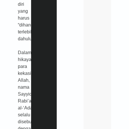
diri
yang
harus
“dihancurkan”
terlebih
dahulu.
Dalam
hikayat
para
kekasih
Allah,
nama
Sayyidah
Rabi’ah
al-‘Adawiyah
selalu
disebut
dengan