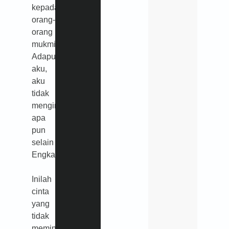
kepada
orang-
orang
mukmin.
Adapun
aku,
aku
tidak
menginginkan
apa
pun
selain
Engkau.”
Inilah
cinta
yang
tidak
meminta