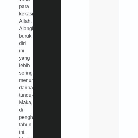
para
kekasih
Allah.
Alangkah
buruk
diri
ini,
yang
lebih
sering
menuntut
daripada
tunduk.
Maka,
di
penghujung
tahun
ini,