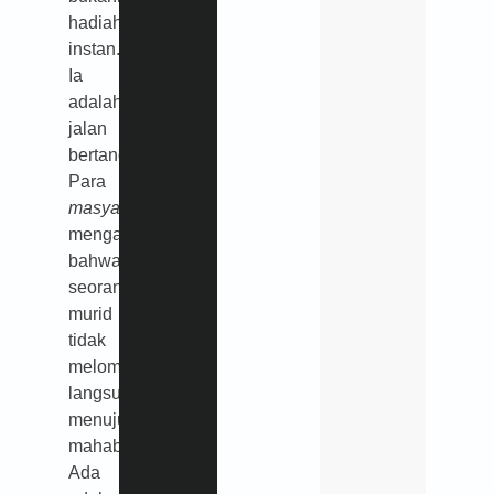
hadiah
instan.
Ia
adalah
jalan
bertangga.
Para
masyayikh
mengajarkan
bahwa
seorang
murid
tidak
melompat
langsung
menuju
mahabbatullah.
Ada