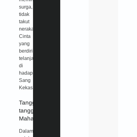
surga,
tidak
takut
neraka.
Cinta
yang
berdiri
telanjang
di
hadapan
Sang
Kekasih.
Tangga-
tangga
Mahabbah
Dalam