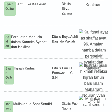
Jerit Luka Keakuan
Ditulis
Syair
Sirva
Qalbu
Zarana
Perbuatan Manusia
Ditulis Buya Ashfi
Aq
Bagindo Pakiah
id
dalam Konteks Syariat
ah
dan Hakikat
Hijriah Kudus
Ditulis Umi Eli
Syai
Ermawati, L.C.,
r
Qalb
S.H.I.
u
Muliakan Ia Saat Sendiri
Ditulis Putri
Tas
Naomi
awu