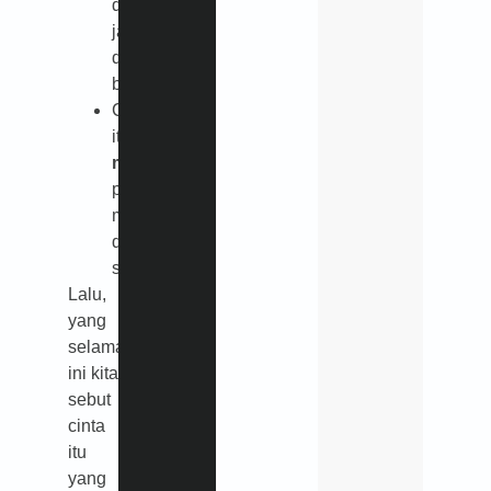
dalam
jatuh
dan
bangun.
Cinta
itu
mujāhadah
:
perjuangan
melawan
diri
sendiri.
Lalu,
yang
selama
ini kita
sebut
cinta
itu
yang