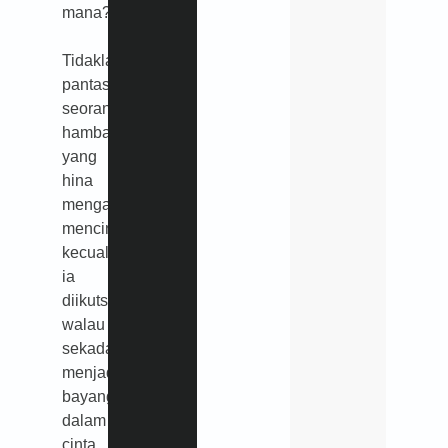
mana?
Tidaklah
pantas
seorang
hamba
yang
hina
mengaku
mencinta,
kecuali
ia
diikutsertakan
walau
sekadar
menjadi
bayangan
dalam
cinta