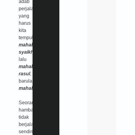
adab
perjalanan
yang
harus
kita
tempuh:
mahabbatusy-
syaikh
,
lalu
mahabbatur-
rasul
,
barulah
mahabbatullah
.
Seorang
hamba
tidak
berjalan
sendirian.