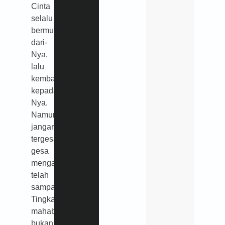
Cinta
selalu
bermula
dari-
Nya,
lalu
kembali
kepada-
Nya.
Namun,
jangan
tergesa-
gesa
mengaku
telah
sampai.
Tingkatan
mahabbah
bukanlah