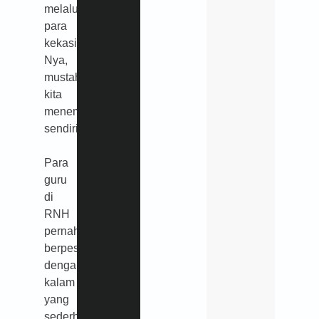
melalui
para
kekasih-
Nya,
mustahil
kita
menemukannya
sendiri.
Para
guru
di
RNH
pernah
berpesan
dengan
kalam
yang
sederhana