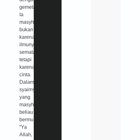
gemetar.
Ia
masyhur
bukan
karena
ilmunya
semata,
tetapi
karena
cinta.
Dalam
syairnya
yang
masyhur,
beliau
bermunajat:
“Ya
Allah,