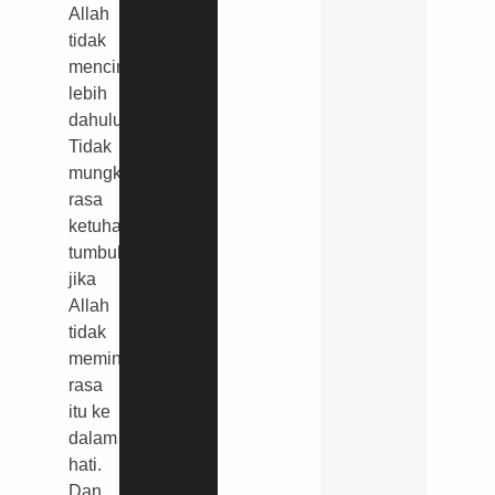
Allah
tidak
mencintainya
lebih
dahulu.
Tidak
mungkin
rasa
ketuhanan
tumbuh
jika
Allah
tidak
meminjamkan
rasa
itu ke
dalam
hati.
Dan