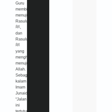
Guru
membimbing
menuju
Rasulullah
ﷺ,
dan
Rasulullah
ﷺ
yang
menghantarkan
menuju
Allah.
Sebagaimana
kalam
Imam
Junaid:
“Jalan
ini
tertutup,