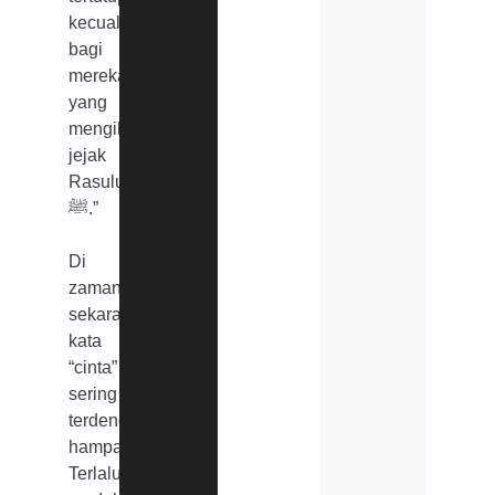
kecuali
bagi
mereka
yang
mengikuti
jejak
Rasulullah
ﷺ.”
Di
zaman
sekarang,
kata
“cinta”
sering
terdengar
hampa.
Terlalu