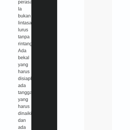
perasaan.
Ia
bukan
lintasan
lurus
tanpa
rintangan.
Ada
bekal
yang
harus
disiapkan,
ada
tangga
yang
harus
dinaiki,
dan
ada