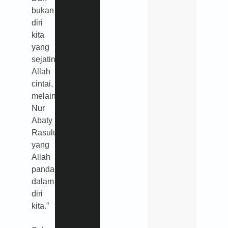
bukan
diri
kita
yang
sejatinya
Allah
cintai,
melainkan
Nur
Abaty
Rasulullah
ﷺ
yang
Allah
pandang
dalam
diri
kita.”