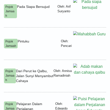
Pada Siapa Bersujud
Oleh: Arif
Pojok
Suryanto
Jamaa
h
Pintuku
Oleh:
Pojok
Pencari
Jamaah
Dari Perut ke Qalbu,
Oleh: Annisa
Pojok
Ramadiniah
Jamaa
Jalan Sunyi Menyambut
h
Cahaya
Pelajaran Dalam
Oleh:
Pojok
Edwardo
Jamaa
Perjalanan