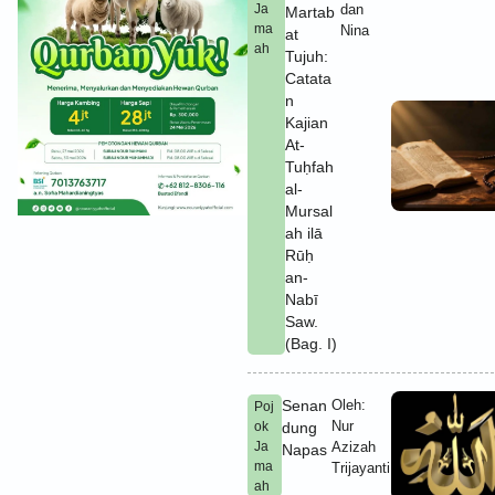
Ja
dan
Martab
ma
Nina
at
ah
Tujuh:
Catata
n
Kajian
At-
Tuḥfah
al-
Mursal
ah ilā
Rūḥ
an-
Nabī
Saw.
(Bag. I)
Senan
Oleh:
Poj
Nur
ok
dung
Ja
Azizah
Napas
ma
Trijayanti
ah