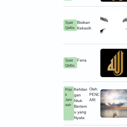
Bisikan
Syair
Qalbu
Kekasih
Fana
Syair
Qalbu
Kehilan
Oleh:
Pojo
PENC
k
gan
Jam
ARI
Ntuk
aah
Bertem
u yang
Nyata