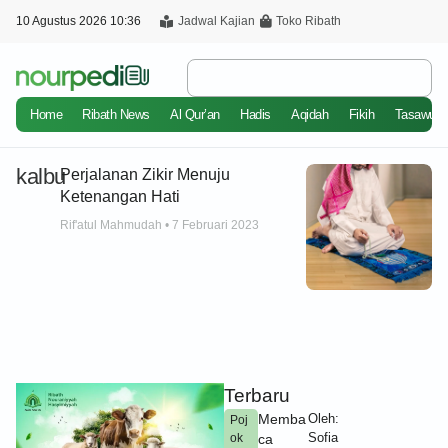
10 Agustus 2026 10:36
Jadwal Kajian
Toko Ribath
Home
Ribath News
Al Qur’an
Hadis
Aqidah
Fikih
Tasawuf
kalbu
Perjalanan Zikir Menuju
Ketenangan Hati
Rif'atul Mahmudah
7 Februari 2023
Terbaru
Memba
Oleh:
Poj
Sofia
ok
ca