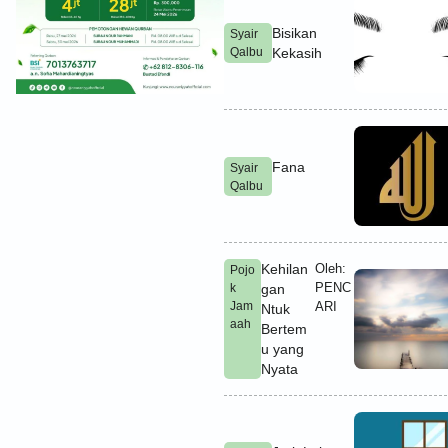
Bisikan
Syair
Qalbu
Kekasih
Fana
Syair
Qalbu
Kehilan
Oleh:
Pojo
PENC
k
gan
Jam
ARI
Ntuk
aah
Bertem
u yang
Nyata