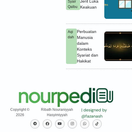
Jerit Luka
Syair
Qalbu
Keakuan
Perbuatan
Aqi
dah
Manusia
dalam
Konteks
Syariat dan
Hakikat
| designed by
Copyright ©
Ribath Nouraniyyah
2026
Hasyimiyyah
@fazanash