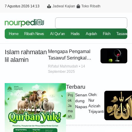
7 Agustus 2026 14:13
Jadwal Kajian
Toko Ribath
Home
Ribath News
Al Qur’an
Hadis
Aqidah
Fikih
Tasawuf
Islam rahmatan
Mengapa Pengamal
Tasawuf Seringkali
lil alamin
Dianggap Sesat &
Rif'atul Mahmudah
14
Menyimpang?
September 2025
Terbaru
Senan
Oleh:
Poj
Nur
ok
dung
Ja
Azizah
Napas
ma
Trijayanti
ah