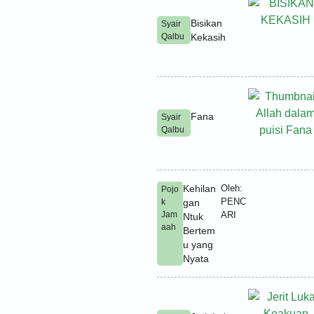
Bisikan
Syair
Qalbu
Kekasih
Fana
Syair
Qalbu
Kehilan
Oleh:
Pojo
PENC
k
gan
Jam
ARI
Ntuk
aah
Bertem
u yang
Nyata