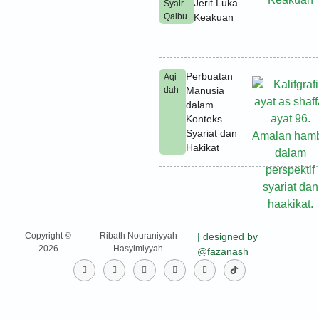
Jerit Luka
Syair
Qalbu
Keakuan
Perbuatan
Aqi
dah
Manusia
dalam
Konteks
Syariat dan
Hakikat
Copyright ©
Ribath Nouraniyyah
| designed by
2026
Hasyimiyyah
@fazanash