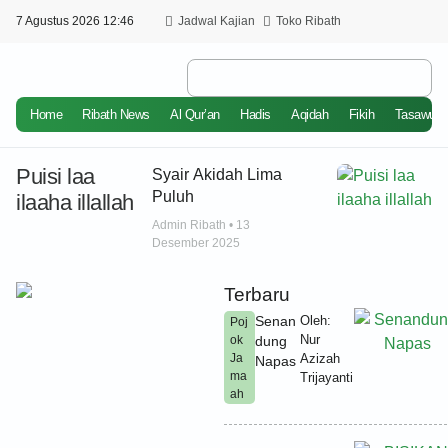
7 Agustus 2026 12:46
Jadwal Kajian
Toko Ribath
Home
Ribath News
Al Qur’an
Hadis
Aqidah
Fikih
Tasawuf
Puisi laa
Syair Akidah Lima
Puluh
ilaaha illallah
Admin Ribath
13
Desember 2025
Terbaru
Senan
Oleh:
Poj
Nur
ok
dung
Ja
Azizah
Napas
ma
Trijayanti
ah