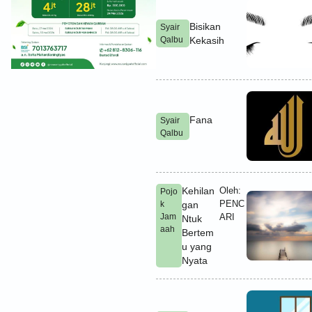
Bisikan
Syair
Qalbu
Kekasih
Fana
Syair
Qalbu
Kehilan
Oleh:
Pojo
PENC
k
gan
Jam
ARI
Ntuk
aah
Bertem
u yang
Nyata