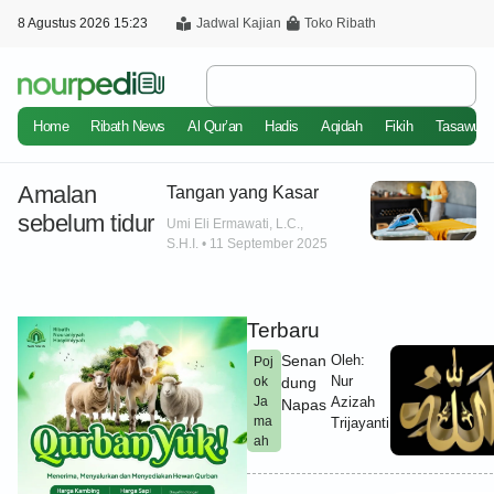
8 Agustus 2026 15:23
Jadwal Kajian
Toko Ribath
Home
Ribath News
Al Qur’an
Hadis
Aqidah
Fikih
Tasawuf
Amalan
Tangan yang Kasar
sebelum tidur
Umi Eli Ermawati, L.C.,
S.H.I.
11 September 2025
Terbaru
Senan
Oleh:
Poj
Nur
ok
dung
Ja
Azizah
Napas
ma
Trijayanti
ah