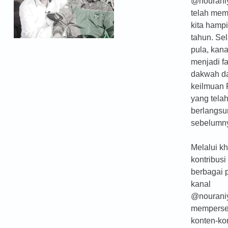
@nouraniy
telah me
kita hampi
tahun. Se
pula, kanal
menjadi fa
dakwah da
keilmuan 
yang tela
berlangsu
sebelumn
Melalui k
kontribusi
berbagai 
kanal
@nouraniy
mempers
konten-ko