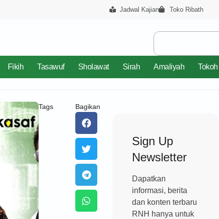
Jadwal Kajian
Toko Ribath
Fikih
Tasawuf
Sholawat
Sirah
Amaliyah
Tokoh
Tags
Bagikan
Sign Up
Newsletter
Dapatkan
informasi, berita
dan konten terbaru
RNH hanya untuk