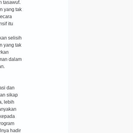
n tasawuf.
n yang tak
secara
sif itu
an selisih
 yang tak
rkan
man dalam
an.
asi dan
an sikap
, lebih
tanyakan
 kepada
Program
lnya hadir