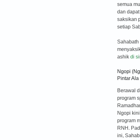
semua mu
dan dapat
saksikan 
setiap Sab
Sahabath
menyaksi
ashik
di si
Ngopi (Ng
Pintar Ala
Berawal d
program s
Ramadhan
Ngopi kin
program 
RNH. Pad
ini, Sahab