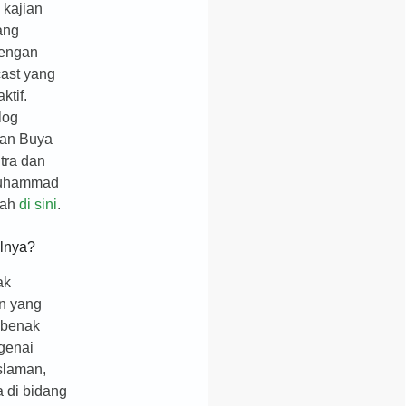
 kajian
ang
dengan
ast yang
aktif.
log
fan Buya
tra dan
Muhammad
lah
di sini
.
lnya?
ak
n yang
 benak
genai
islaman,
 di bidang