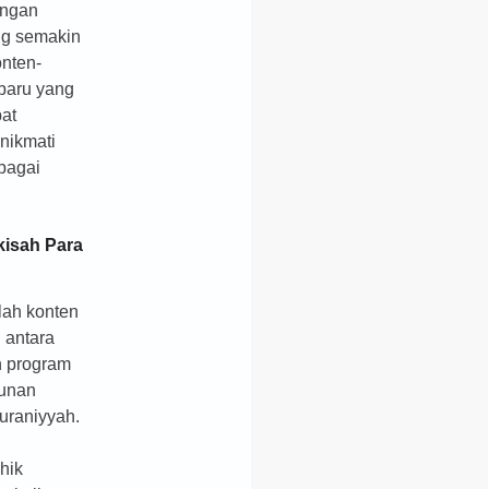
engan
ng semakin
onten-
rbaru yang
at
nikmati
bagai
kisah Para
lah konten
 antara
n program
hunan
uraniyyah.
hik