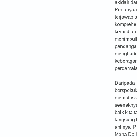
akidah da
Pertanyaa
terjawab 
komprehen
kemudian
menimbulk
pandangan
menghadi
keberaga
perdamai
Daripada
berspekul
memutusk
seenaknya
baik kita 
langsung
ahlinya. 
Mana Dali