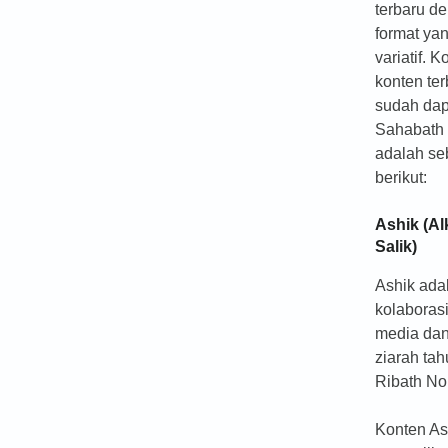
terbaru d
format ya
variatif. K
konten te
sudah dap
Sahabath 
adalah se
berikut:
Ashik (Al
Salik)
Ashik ada
kolaborasi
media da
ziarah ta
Ribath No
Konten As