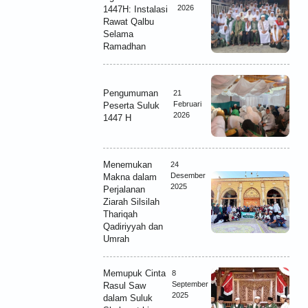
2026
1447H: Instalasi
Rawat Qalbu
Selama
Ramadhan
Pengumuman
21
Februari
Peserta Suluk
2026
1447 H
Menemukan
24
Desember
Makna dalam
2025
Perjalanan
Ziarah Silsilah
Thariqah
Qadiriyyah dan
Umrah
Memupuk Cinta
8
September
Rasul Saw
2025
dalam Suluk