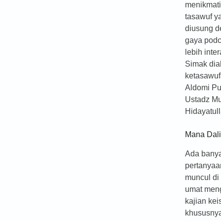
menikmati
tasawuf y
diusung 
gaya podc
lebih inter
Simak dia
ketasawu
Aldomi Pu
Ustadz 
Hidayatul
Mana Dali
Ada bany
pertanyaa
muncul di
umat men
kajian ke
khususnya