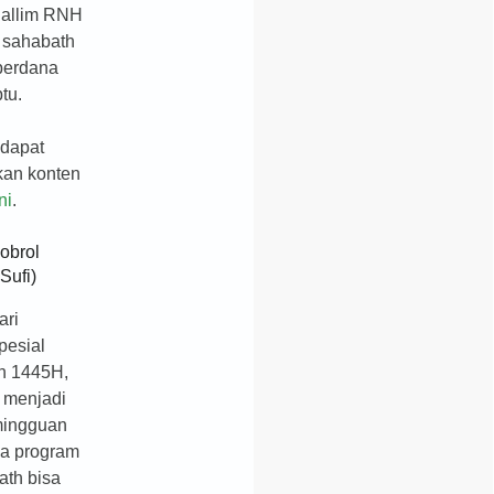
allim RNH
 sahabath
perdana
tu.
 dapat
kan konten
ni
.
obrol
 Sufi)
ari
pesial
 1445H,
i menjadi
mingguan
a program
ath bisa