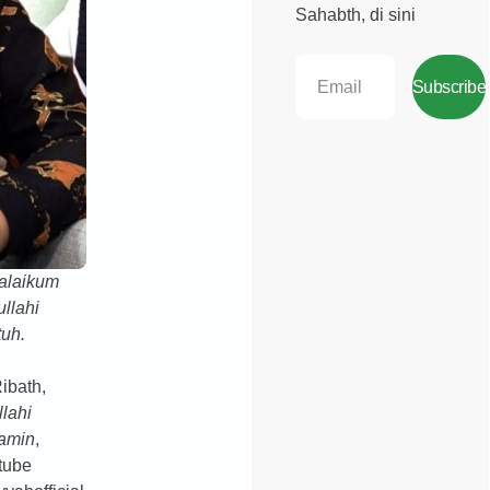
Sahabth, di sini
Subscribe
alaikum
llahi
uh.
ibath,
llahi
lamin
,
tube