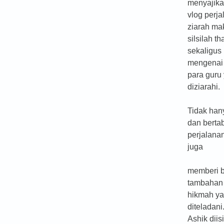
menyajika
vlog perj
ziarah m
silsilah th
sekaligus
mengenai
para guru
diziarahi.
Tidak han
dan bertab
perjalanan
juga
memberi 
tambahan 
hikmah ya
diteladan
Ashik diis