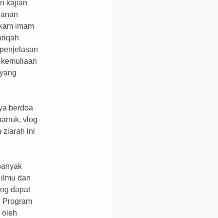
n kajian
alanan
akam imam
ariqah
 penjelasan
 kemuliaan
 yang
ya berdoa
arruk, vlog
 ziarah ini
banyak
ilmu dan
ng dapat
i. Program
i oleh