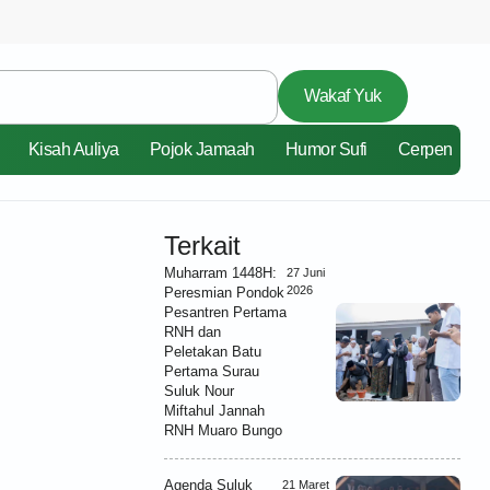
Wakaf Yuk
Kisah Auliya
Pojok Jamaah
Humor Sufi
Cerpen
Terkait
Muharram 1448H:
27 Juni
2026
Peresmian Pondok
Pesantren Pertama
RNH dan
Peletakan Batu
Pertama Surau
Suluk Nour
Miftahul Jannah
RNH Muaro Bungo
Agenda Suluk
21 Maret