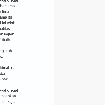
yahofficial
mbersamai
r lima
lama itu
 ini telah
silitas
n kajian
Ribath
h
ng jauh
ya.
hidmah dan
 dari
pihak,
yahofficial
embahkan
nten kajian