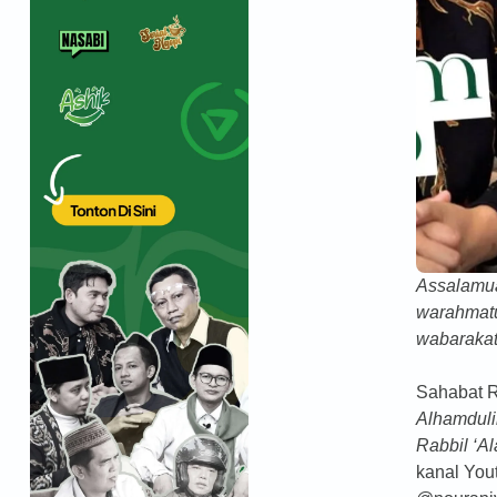
Assalamu
warahmatu
wabarakat
Sahabat R
Alhamduli
Rabbil ‘A
kanal You