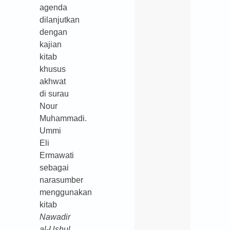
agenda
dilanjutkan
dengan
kajian
kitab
khusus
akhwat
di surau
Nour
Muhammadi.
Ummi
Eli
Ermawati
sebagai
narasumber
menggunakan
kitab
Nawadir
al-Ushul