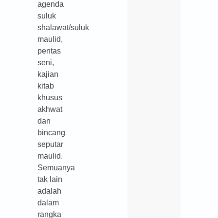
agenda
suluk
shalawat/suluk
maulid,
pentas
seni,
kajian
kitab
khusus
akhwat
dan
bincang
seputar
maulid.
Semuanya
tak lain
adalah
dalam
rangka