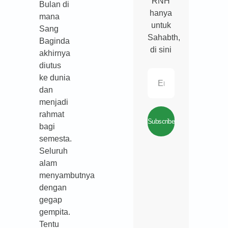
RNH
Bulan di
hanya
mana
untuk
Sang
Sahabth,
Baginda
di sini
akhirnya
diutus
ke dunia
dan
menjadi
rahmat
Subscribe
bagi
semesta.
Seluruh
alam
menyambutnya
dengan
gegap
gempita.
Tentu