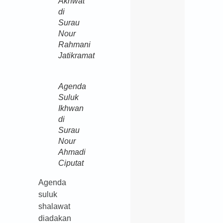
Akhwat
di
Surau
Nour
Rahmani
Jatikramat
A
genda
Suluk
Ikhwan
di
Surau
Nour
Ahmadi
Ciputat
Agenda
suluk
shalawat
diadakan