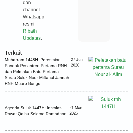
dan
channel
Whatsapp
resmi
Ribath
Updates
.
Terkait
Muharram 1448H: Peresmian
27 Juni
2026
Pondok Pesantren Pertama RNH
dan Peletakan Batu Pertama
Surau Suluk Nour Miftahul Jannah
RNH Muaro Bungo
Agenda Suluk 1447H: Instalasi
21 Maret
2026
Rawat Qalbu Selama Ramadhan