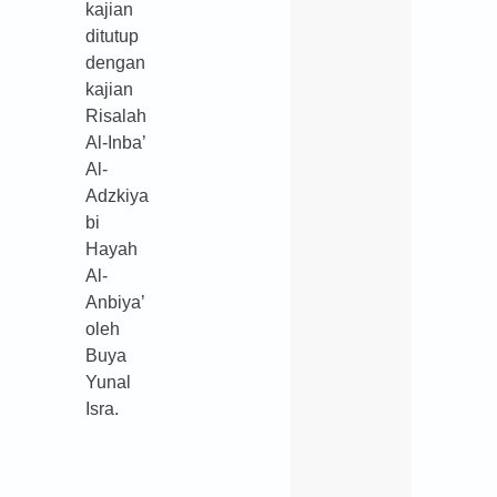
kajian
ditutup
dengan
kajian
Risalah
Al-Inba’
Al-
Adzkiya
bi
Hayah
Al-
Anbiya’
oleh
Buya
Yunal
Isra.