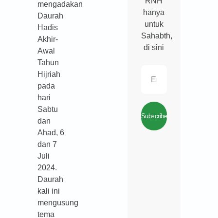
RNH
mengadakan
hanya
Daurah
untuk
Hadis
Sahabth,
Akhir-
di sini
Awal
Tahun
Hijriah
pada
hari
Sabtu
Subscribe
dan
Ahad, 6
dan 7
Juli
2024.
Daurah
kali ini
mengusung
tema