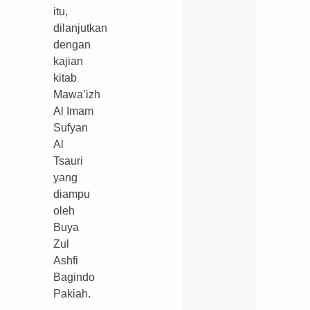
itu,
dilanjutkan
dengan
kajian
kitab
Mawa’izh
Al Imam
Sufyan
Al
Tsauri
yang
diampu
oleh
Buya
Zul
Ashfi
Bagindo
Pakiah.