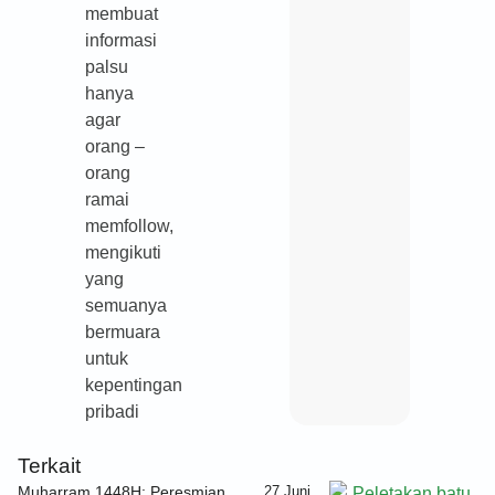
membuat
informasi
palsu
hanya
agar
orang –
orang
ramai
memfollow,
mengikuti
yang
semuanya
bermuara
untuk
kepentingan
pribadi
Terkait
Muharram 1448H: Peresmian
27 Juni