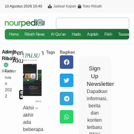
10 Agustus 2026 10:40
Jadwal Kajian
Toko Ribath
Home
Ribath News
Al Qur’an
Hadis
Aqidah
Fikih
Tasawuf
Pemalsuan
Admin
Ber
Tags
Bagikan
Ribath
ita
Akun
3
Sign
Feb
Reporter
Up
rua
Newsletter
ri
202
Dapatkan
Cetak
2
informasi,
berita
Akhir –
dan
akhir
konten
ada
terbaru
beberapa