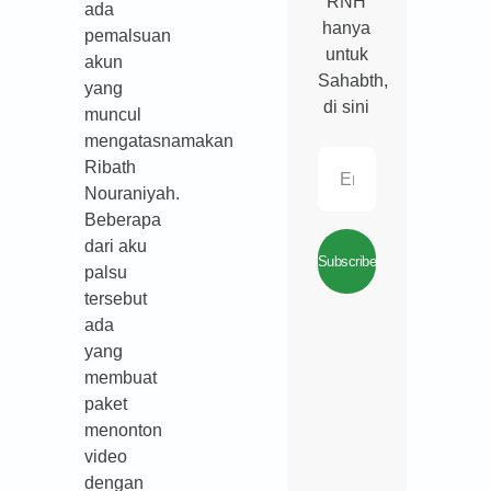
RNH
ada
hanya
pemalsuan
untuk
akun
Sahabth,
yang
di sini
muncul
mengatasnamakan
Ribath
Nouraniyah.
Beberapa
dari aku
Subscribe
palsu
tersebut
ada
yang
membuat
paket
menonton
video
dengan