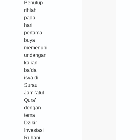
Penutup
rihlah
pada
hari
pertama,
buya
memenuhi
undangan
­kajian
ba’da
isya di
Surau
Jami’atul
Qura’
dengan
tema
Dzikir
Investasi
Ruhani.