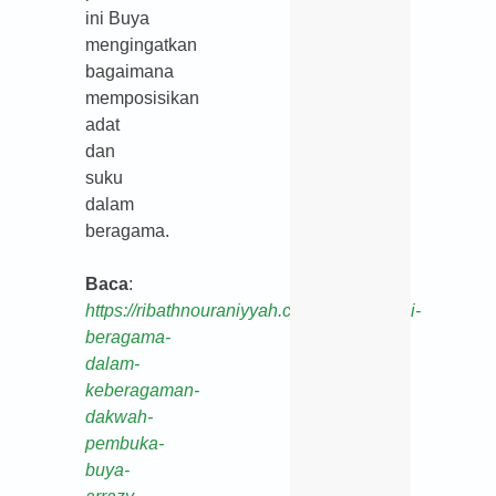
ini Buya
mengingatkan
bagaimana
memposisikan
adat
dan
suku
dalam
beragama.
Baca
:
https://ribathnouraniyyah.com/blog/refleksi-
beragama-
dalam-
keberagaman-
dakwah-
pembuka-
buya-