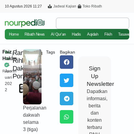
10 Agustus 2026 11:27
Jadwal Kajian
Toko Ribath
Home
Ribath News
Al Qur’an
Hadis
Aqidah
Fikih
Tasawuf
Rangkaian
Faiz
Ber
Tags
Bagikan
Hakim
ita
Rihlah
25
Dakwah
Sign
Jan
Reporter
Pontianak
Up
uari
Newsletter
202
Cetak
2
Dapatkan
informasi,
berita
Perjalanan
dan
dakwah
konten
selama
terbaru
3 (tiga)