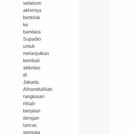
sebelum
akhirnya
bertolak
ke
bandara
Supadio
untuk
melanjutkan
kembali
aktivitas
di
Jakarta.
Alhamdulillah
rangkaian
rihlah
berjalan
dengan
lancar,
semoga