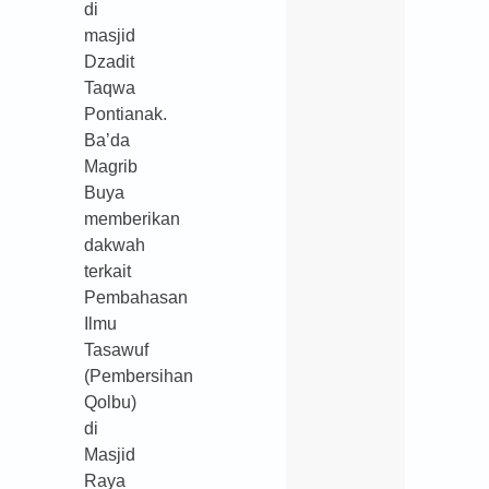
di
masjid
Dzadit
Taqwa
Pontianak.
Ba’da
Magrib
Buya
memberikan
dakwah
terkait
Pembahasan
Ilmu
Tasawuf
(Pembersihan
Qolbu)
di
Masjid
Raya