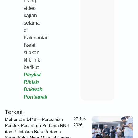
ulang
video
kajian
selama
di
Kalimantan
Barat
silakan
klik link
berikut:
Playlist
Rihlah
Dakwah
Pontianak
Terkait
Muharram 1448H: Peresmian
27 Juni
2026
Pondok Pesantren Pertama RNH
dan Peletakan Batu Pertama
Surau Suluk Nour Miftahul Jannah