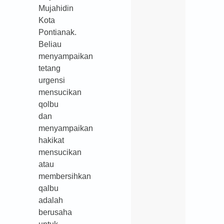
Mujahidin
Kota
Pontianak.
Beliau
menyampaikan
tetang
urgensi
mensucikan
qolbu
dan
menyampaikan
hakikat
mensucikan
atau
membersihkan
qalbu
adalah
berusaha