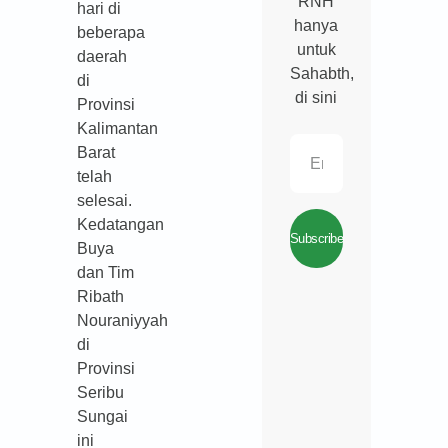
RNH
hari di
hanya
beberapa
untuk
daerah
Sahabth,
di
di sini
Provinsi
Kalimantan
Barat
telah
selesai.
Kedatangan
Subscribe
Buya
dan Tim
Ribath
Nouraniyyah
di
Provinsi
Seribu
Sungai
ini