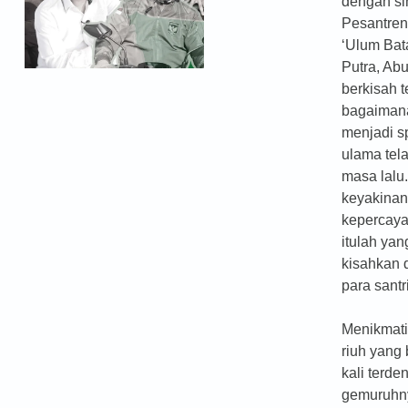
dengan si
Pesantre
‘Ulum Bat
Putra, Ab
berkisah 
bagaimana
menjadi sp
ulama tel
masa lalu
keyakinan
kepercaya
itulah yan
kisahkan 
para santr
Menikmat
riuh yang
kali terde
gemuruhn