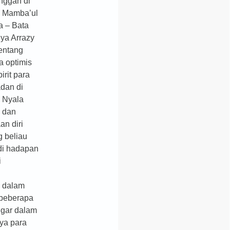
nggah di
n Mamba’ul
a – Bata
uya Arrazy
tentang
 optimis
irit para
adan di
. Nyala
 dan
an diri
g beliau
di hadapan
i
i dalam
 beberapa
ngar dalam
ya para