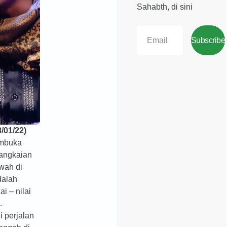
Sahabth, di sini
Subscribe
8/01/22)
embuka
angkaian
wah di
dalah
ai – nilai
.
 perjalan