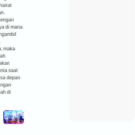
hairat
n.
dengan
ya di mana
ngambil
a
u, maka
lah
akan
unia saat
asa depan
tangan
ah di