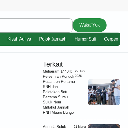
Wakaf Yuk
Kisah Auliya
Pojok Jamaah
Humor Sufi
Cerpen
Terkait
Muharram 1448H:
27 Juni
2026
Peresmian Pondok
Pesantren Pertama
RNH dan
Peletakan Batu
Pertama Surau
Suluk Nour
Miftahul Jannah
RNH Muaro Bungo
Agenda Suluk
21 Maret