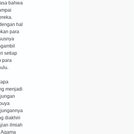
erasa bahwa
sampai
ereka.
dengan hal
pkan para
ususnya
ngambil
i setiap
n para
ulu.
rapa
ng menjadi
njungan
buya
njungannya
ng diakhiri
jian ilmiah
te Agama