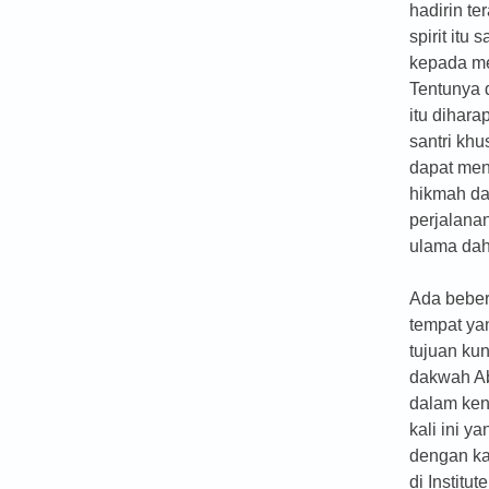
hadirin t
spirit itu 
kepada m
Tentunya 
itu dihara
santri kh
dapat me
hikmah dar
perjalana
ulama dah
Ada bebe
tempat ya
tujuan ku
dakwah A
dalam ke
kali ini ya
dengan ka
di Institu