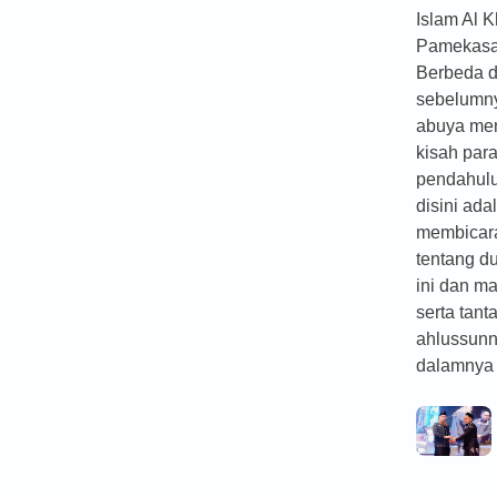
Islam Al K
Pamekasa
Berbeda 
sebelumn
abuya me
kisah par
pendahul
disini ada
membicar
tentang d
ini dan m
serta tan
ahlussunn
dalamnya