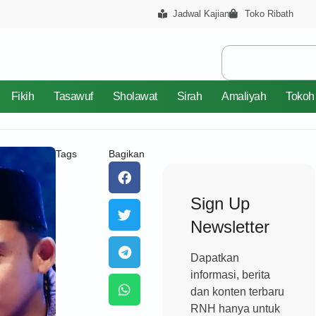
Jadwal Kajian
Toko Ribath
Fikih
Tasawuf
Sholawat
Sirah
Amaliyah
Tokoh
Tags
Bagikan
Sign Up
Newsletter
Dapatkan
informasi, berita
dan konten terbaru
RNH hanya untuk